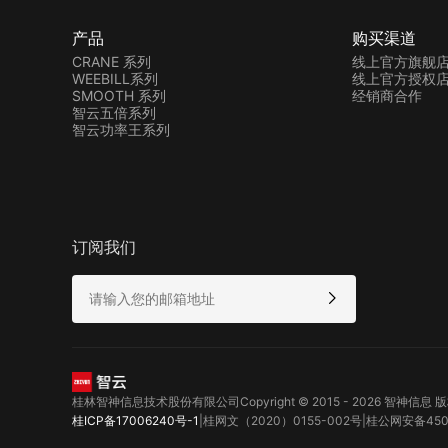
产品
购买渠道
CRANE 系列
线上官方旗舰
WEEBILL系列
线上官方授权
SMOOTH 系列
经销商合作
智云五倍系列
智云功率王系列
订阅我们
桂林智神信息技术股份有限公司
Copyright © 2015 - 2026 智神信息
桂ICP备17006240号-1
|
桂网文（2020）0155-002号
|
桂公网安备4503