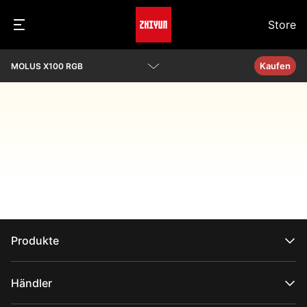
Store
Kaufen
MOLUS X100 RGB
Übersicht
Parameter
Herunterladen
Produkte
CRANE-Serie
WEEBILL-Serie
Händler
SMOOTH-Serie
FIVERAY-Serie