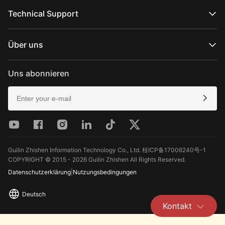
Offizielle Online-Shops
MOLUS-Serie
Autorisierte Online-Shops
Technical Support
Im Geschäft kaufen
Produktsupport
Herunterladen
Über uns
Reparaturdienste
Kamerakompatibilität anzeigen
Über ZHIYUN
Kundendienstrichtlinien
Newsroom
Uns abonnieren
Media Kit
Kontakt
Feedback
Guilin Zhishen Information Technology Co., Ltd. 桂ICP备17006240号-1
COPYRIGHT © 2015 - 2026 Guilin Zhishen All Rights Reserved.
Datenschutzerklärung
|
Nutzungsbedingungen
Deutsch
Kontakt