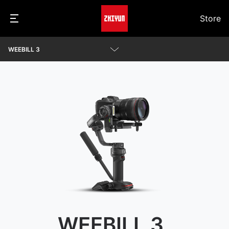
Store
WEEBILL 3
Parameter
Videos
Q&A
Kamerakompatibilität anzeigen
Awards
Herunterladen
WEEBILL 3