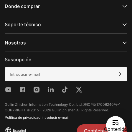
Serie WEEBILL
Dónde comprar
Serie SMOOTH
Serie FIVERAY
Tiendas en línea oficiales
Serie MOLUS
Tiendas en línea autorizadas
Soporte técnico
Comprar en tienda
Soporte del producto
Descargar
Nosotros
Servicios de reparación
Ver compatibilidad de cámara
Sobre ZHIYUN
Políticas de postventa
Newsroom
Suscripción
Media Kit
Contáctenos
Comentar
Guilin Zhishen Information Technology Co., Ltd. 桂ICP备17006240号-1
COPYRIGHT © 2015 - 2026 Guilin Zhishen All Rights Reserved.
Política de privacidad
|
Introducir e-mail
Contenido
Contáctenos
Español