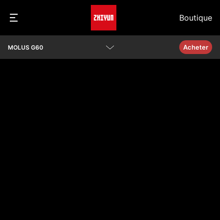
Boutique
Acheter
MOLUS G60
Présentation
Paramètres
Vidéos
Q&A
Awards
Télécharger