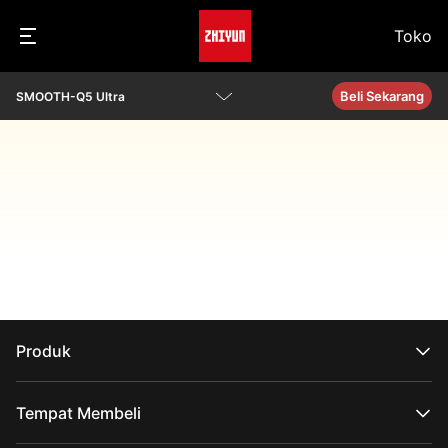
Toko
Beli Sekarang
SMOOTH-Q5 Ultra
Ikhtisar
Parameter
Unduh
Produk
Seri CRANE
Seri WEEBILL
Tempat Membeli
Seri SMOOTH
Seri FIVERAY