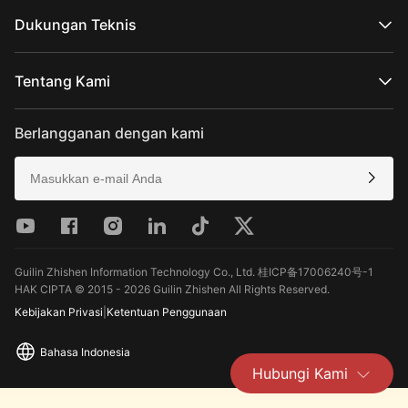
Toko Online Resmi
Seri MOLUS
Toko Online yang Ditunjuk
Dukungan Teknis
Beli Dari Toko
Dukungan Produk
Unduh
Tentang Kami
Layanan Perbaikan
Lihat Kompatibilitas Kamera
Tentang ZHIYUN
Kebijakan Purnajual
Berita
Berlangganan dengan kami
Media Kit
Hubungi Kami
Umpan Balik
Guilin Zhishen Information Technology Co., Ltd. 桂ICP备17006240号-1
HAK CIPTA © 2015 - 2026 Guilin Zhishen All Rights Reserved.
Kebijakan Privasi
|
Ketentuan Penggunaan
Bahasa Indonesia
Hubungi Kami