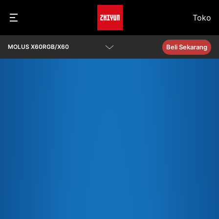
Toko
Beli Sekarang
MOLUS X60RGB/X60
Ikhtisar
Parameter
Q&A
Unduh