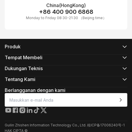
China(HongKong)
+86 400 900 6868
Monday to Friday 08:30-21:30 （Beijing time）
Produk
Seri CRANE
Seri WEEBILL
Tempat Membeli
Seri SMOOTH
Toko Online Resmi
Seri FIVERAY
Toko Online yang Ditunjuk
Dukungan Teknis
Seri MOLUS
Beli Dari Toko
Dukungan Produk
Unduh
Tentang Kami
Layanan Perbaikan
Tentang ZHIYUN
Lihat Kompatibilitas Kamera
Berita
Berlangganan dengan kami
Kebijakan Purnajual
Media Kit
Hubungi Kami
Umpan Balik
Layanan Pelanggan Online
+86 400 900 6868
Guilin Zhishen Information Technology Co., Ltd. 桂ICP备17006240号-1
Dukungan Produk
HAK CIPTA ©