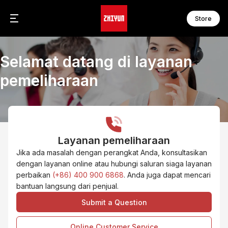
Store
Se
Se
Selamat datang di layanan
C
F
C
F
pemeliharaan
F
F
Se
F
W
F
Layanan pemeliharaan
S
Se
S
M
Jika ada masalah dengan perangkat Anda, konsultasikan
S
M
dengan layanan online atau hubungi saluran siaga layanan
S
M
perbaikan
(+86) 400 900 6868
. Anda juga dapat mencari
S
M
bantuan langsung dari penjual.
M
Submit a Question
M
Ak
T
Online Customer Service