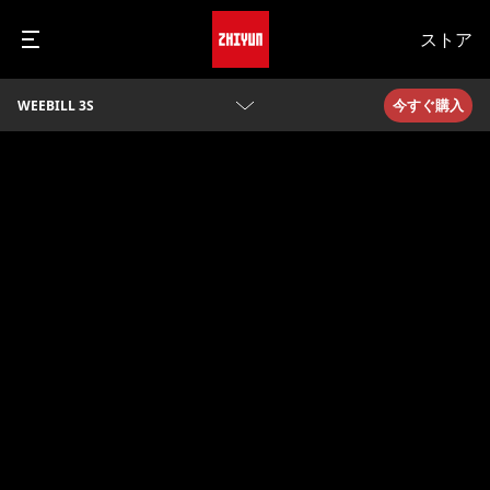
ストア
今すぐ購入
WEEBILL 3S
概要
パラメータ
ビデオ
Q&A
カメラ互換性を見る
ダウンロード