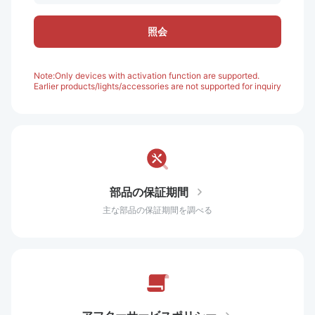
照会
Note:Only devices with activation function are supported.
Earlier products/lights/accessories are not supported for inquiry
部品の保証期間
主な部品の保証期間を調べる