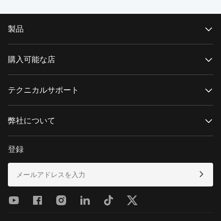
製品
CRANEシリーズ
WEEBILLシリーズ
購入可能な店
SMOOTHシリーズ
FIVERAYシリーズ
公式オンラインストア
MOLUSシリーズ
認定オンラインストア
テクニカルサポート
実店舗で購入する
製品サポート
ダウンロード
弊社について
修理サービス
カメラ互換性を見る
ZHIYUNについて
アフターサービスポリシー
Newsroom
登録
Media Kit
連絡先
フィードバック