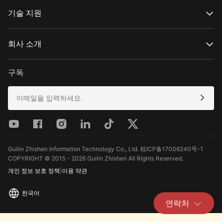
공식 온라인 스토어
MOLUS 시리즈
공인 온라인 스토어
기술 지원
매장 구매
제품 지원
다운로드
회사 소개
수리 서비스
카메라 호환성 보기
ZHIYUN 정보
A/S 정책
Newsroom
구독
Media Kit
연락처
피드백
Guilin Zhishen Information Technology Co., Ltd. 桂ICP备17006240号-1
COPYRIGHT © 2015 - 2026 Guilin Zhishen All Rights Reserved.
개인 정보 보호 정책
|
이용 약관
한국어
연락처