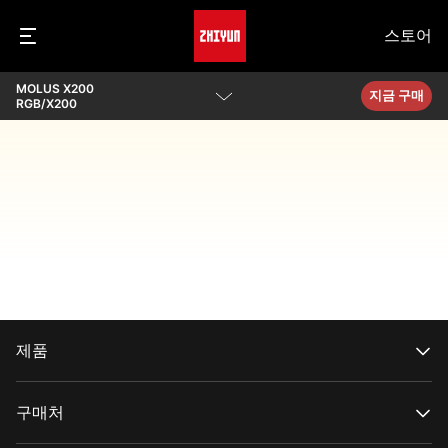
스토어
MOLUS X200
지금 구매
RGB/X200
개요
파라미터
다운로드
제품
CRANE 시리즈
WEEBILL 시리즈
구매처
SMOOTH 시리즈
FIVERAY 시리즈