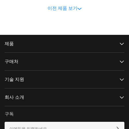
이전 제품 보기
제품
CRANE 시리즈
WEEBILL 시리즈
구매처
SMOOTH 시리즈
FIVERAY 시리즈
공식 온라인 스토어
MOLUS 시리즈
공인 온라인 스토어
기술 지원
매장 구매
제품 지원
다운로드
회사 소개
수리 서비스
카메라 호환성 보기
ZHIYUN 정보
A/S 정책
Newsroom
구독
Media Kit
연락처
피드백