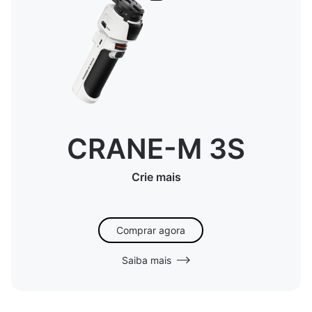
CRANE-M 3S
Crie mais
Comprar agora
Saiba mais