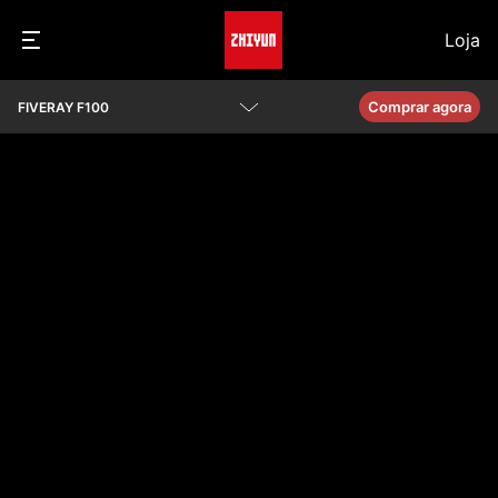
Loja
Comprar agora
FIVERAY F100
Descrição geral
Parâmetros
Perguntas frequentes
Transferir