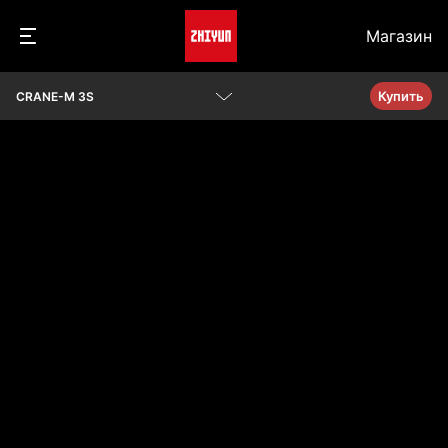
Магазин
Купить
CRANE-M 3S
Обзор
Параметры
Вопросы и ответы
Проверить совместимость камеры
Скачать