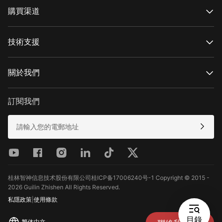
WEEBILL系列
購買渠道
SMOOTH 系列
FIVERAY 系列
官方網上商店
MOLUS 系列
授權網上商店
技術支援
搜尋經銷商
產品支援
下載
關於我們
維修服務
查看相機兼容性
關於智雲
售後政策
新聞中心
訂閱我們
媒體資源
聯絡我們
反饋
桂林智神信息技术股份有限公司桂ICP备17006240号-1 Copyright © 2015 -
2026 Guilin Zhishen All Rights Reserved.
私隱政策
|
使用條款
目錄
繁体中文