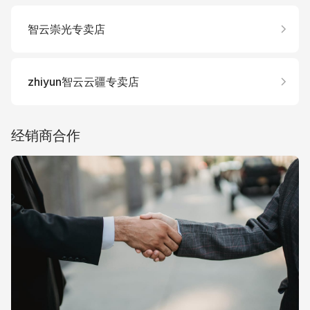
智云崇光专卖店
zhiyun智云云疆专卖店
经销商合作