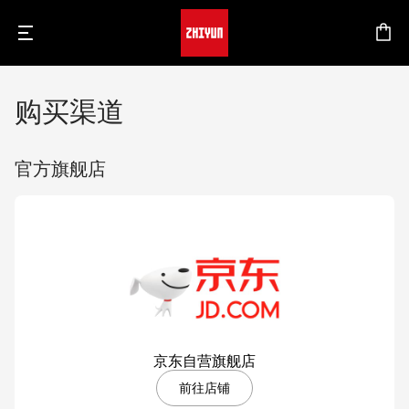
C
智
智
购买渠道
C
智
智
C
智
智
智
智
智
官方旗舰店
W
智
W
智
智
W
E
智
S
智
S
智
S
智
S
智
S
智
京东自营旗舰店
智
前往店铺
写