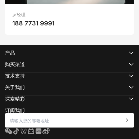
罗经理
188 7731 9991
产品
CRANE 系列
WEEBILL系列
购买渠道
SMOOTH 系列
线上官方旗舰店
智云五倍系列
线上官方授权店
技术支持
智云功率王系列
经销商合作
产品支持
下载中心
关于我们
维修服务
关于智云
相机兼容性查询
联系我们
探索精彩
售后政策
新闻中心
光影印象
媒体资源
潮音汇
订阅我们
意见反馈
商务合作
海外维权援助
供应商管理平台