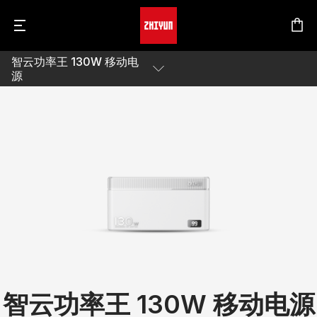
智云功率王 130W 移动电
C
智
智
源
C
智
智
C
智
智
产品详情
智
智
智
下载
W
智
W
智
智
W
E
智
S
智
S
智
S
智
S
智
S
智
智
智云功率王 130W 移动电源
写