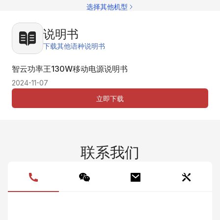
写
选择其他机型
写
写
写
写
写
说明书
写
写
下载其他语种说明书
写
写
配
写
智云功率王130W移动电源说明书
前
资
2024-11-07
立即下载
联系我们