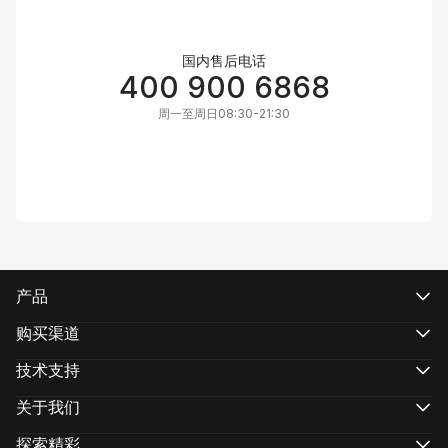
国内售后电话
400 900 6868
周一至周日08:30-21:30
产品
CRANE 系列
WEEBILL系列
购买渠道
SMOOTH 系列
线上官方旗舰店
智云五倍系列
线上官方授权店
技术支持
智云功率王系列
经销商合作
产品支持
下载中心
关于我们
维修服务
关于智云
相机兼容性查询
联系我们
探索精彩