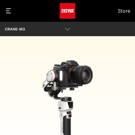
Store
CRANE-M3
Parameter
Videos
Q&A
Kamerakompatibilität anzeigen
Awards
Herunterladen