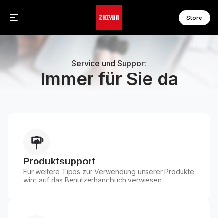
Store
CR
FI
C
F
Service und Support
C
F
Immer für Sie da
F
F
WE
F
W
F
S
M
S
M
S
M
Produktsupport
S
M
Für weitere Tipps zur Verwendung unserer Produkte
S
M
wird auf das Benutzerhandbuch verwiesen
M
M
Z
O