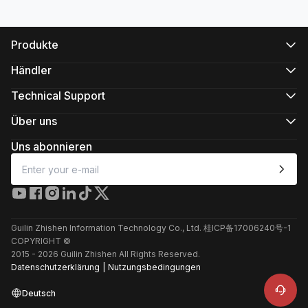
Produkte
CRANE-Serie
WEEBILL-Serie
Händler
SMOOTH-Serie
Offizielle Online-Shops
FIVERAY-Serie
Autorisierte Online-Shops
Technical Support
MOLUS-Serie
Im Geschäft kaufen
Produktsupport
Herunterladen
Über uns
Reparaturdienste
Über ZHIYUN
Kamerakompatibilität anzeigen
Newsroom
Uns abonnieren
Kundendienstrichtlinien
Media Kit
Kontakt
Feedback
Online-Kundendienst
+86 400 900 6868
Guilin Zhishen Information Technology Co., Ltd. 桂ICP备17006240号-1
Produktsupport
COPYRIGHT ©
Reparaturdienste
2015 -
2026
Guilin Zhishen All Rights Reserved.
Datenschutzerklärung
|
Nutzungsbedingungen
Deutsch