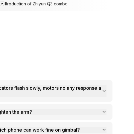
Itroduction of Zhiyun Q3 combo
cators flash slowly, motors no any response a
ighten the arm?
ch phone can work fine on gimbal?