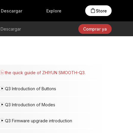
Accesorios
Tienda en línea
Creators Club
Descargar
Explore
Store
Materiales del producto
Descargar
Comprar ya
the quick guide of ZHIYUN SMOOTH-Q3.
Q3 Introduction of Buttons
Q3 Introduction of Modes
Q3 Firmware upgrade introduction