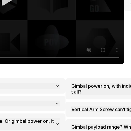
Gimbal power on, with indi
t all?
Vertical Arm Screw can’t t
. Or gimbal power on, it
Gimbal payload range? Whi