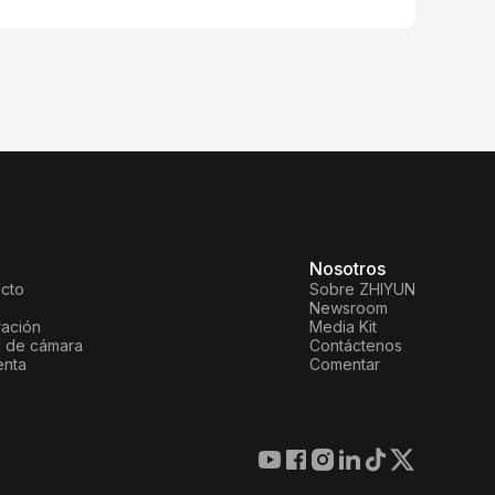
Nosotros
ucto
Sobre ZHIYUN
Newsroom
ración
Media Kit
d de cámara
Contáctenos
enta
Comentar
Atención al cliente en línea
+86 400 900 6868
Soporte del producto