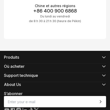
Chine et autres régions
+86 400 900 6868
Du lundi au vendredi
de 8 h 30 à 21 h 30 (heure de Pékin)
Produits
Série CRANE
Série WEEBILL
Où acheter
Série SMOOTH
Magasins en ligne officiels
Série FIVERAY
Magasins en ligne agrées
Support technique
Série MOLUS
Acheter en magasin
Support produit
Télécharger
About Us
Services de réparation
À propos
Caméras compatibles
Newsroom
S’abonner
Politique après-vente
Media Kit
À propos de ZHIYUN
Comment