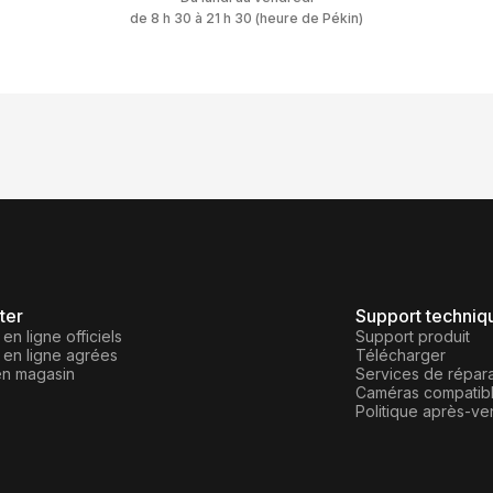
de 8 h 30 à 21 h 30 (heure de Pékin)
ter
Support techniq
en ligne officiels
Support produit
 en ligne agrées
Télécharger
en magasin
Services de répara
Caméras compatib
Politique après-ve