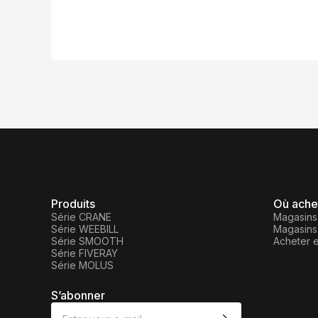
Produits
Où ache
Série CRANE
Magasins 
Série WEEBILL
Magasins
Série SMOOTH
Acheter 
Série FIVERAY
Série MOLUS
S’abonner