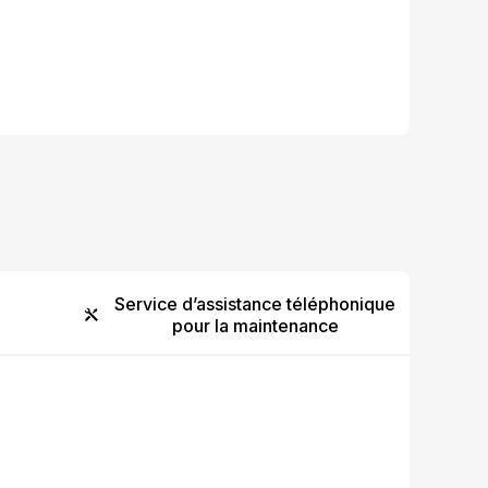
Mettre à jour le
1 Support new dev
2 Fix some known 
Service d’assistance téléphonique
pour la maintenance