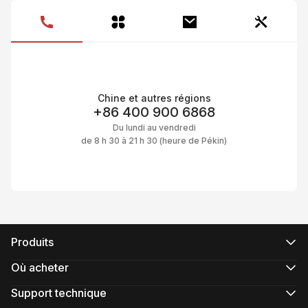
Ma
Chine et autres régions
+86 400 900 6868
Du lundi au vendredi
de 8 h 30 à 21 h 30 (heure de Pékin)
Produits
Série CRANE
Série WEEBILL
Où acheter
Série SMOOTH
Magasins en ligne officiels
Série FIVERAY
Magasins en ligne agrées
Support technique
Série MOLUS
Acheter en magasin
Support produit