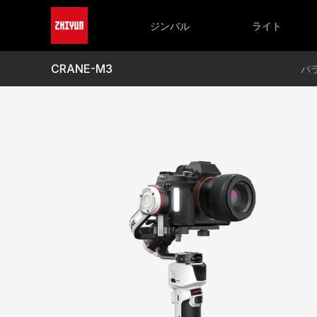
CRANEシリーズ
FIVERAY シリーズ
WEEBILLシリ
M
CRANE 4
FIVERAY M60 Ultra
WEEBILL 3
M
ジンバル
ライト
CRANE-M 3S
FIVERAY M40 SE
M
FIVERAY M20C/M20
M
FIVERAY V60
M
CRANE-M3
パ
FIVERAY M40
M
FIVERAY F100
M