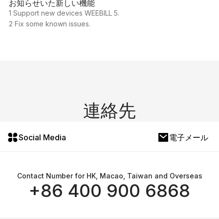
お知らせいた新しい機能
1 Support new devices WEEBILL 5.
2 Fix some known issues.
連絡先
Social Media
電子メール
Contact Number for HK, Macao, Taiwan and Overseas
+86 400 900 6868