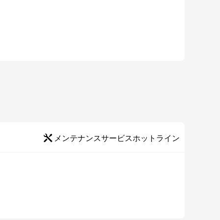
お知らせいた新
1.Compatible wit
2.Fixed some kno
メンテナンスサービスホットライン