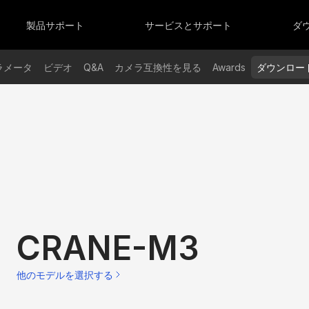
ーズ
OLUS シリーズ
SMOOTHシリーズ
S
OLUS X100 RGB
SMOOTH-Q5 Ultra
製品サポート
サービスとサポート
ダ
OLUS G300
SMOOTH 5S AI
OLUS B100 / B200 / B300 / B500
SMOOTH 5S
OLUS X60RGB/X60
SMOOTH-Q4
ラメータ
ビデオ
Q&A
カメラ互換性を見る
Awards
ダウンロー
OLUS G200
OLUS X100
CRANE-M3
他のモデルを選択する