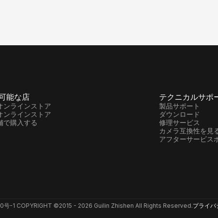
可能な店
テクニカルサポ
オンラインストア
製品サポート
オンラインストア
ダウンロード
舗で購入する
修理サービス
カメラ互換性を見
アフターサービス
6240号-1 COPYRIGHT ©
2015 -
2026
Guilin Zhishen All Rights Reserved.
プライバ