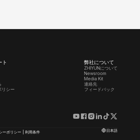
ート
弊社について
ZHIYUNについて
Newsroom
Media Kit
る
連絡先
ポリシー
フィードバック
オンラインカスタマーサービス
+86 400 900 6868
製品サポート
日本語
修理サービス
シーポリシー
|
利用条件