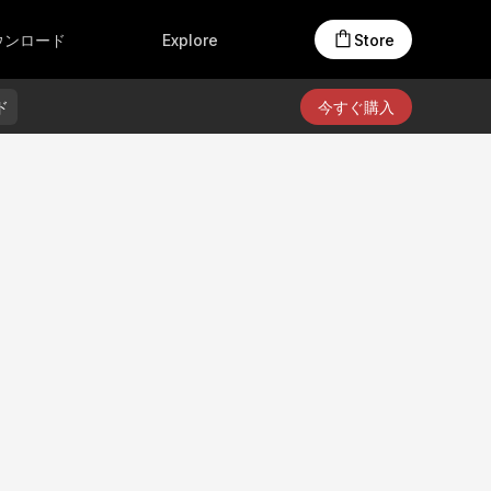
アクセサリー
オンラインストア
Creators Club
ウンロード
Explore
Store
製品材質
ド
今すぐ購入