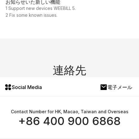
お知らせいた新しい機能
1 Support new devices WEEBILL 5.
2 Fix some known issues.
連絡先
Social Media
電子メール
Contact Number for HK, Macao, Taiwan and Overseas
+86 400 900 6868