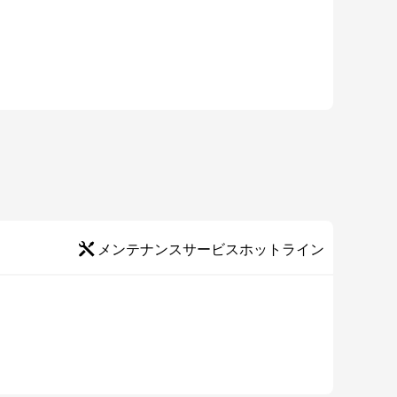
お知らせいた新
1.Compatible wit
2.Fixed some kno
メンテナンスサービスホットライン