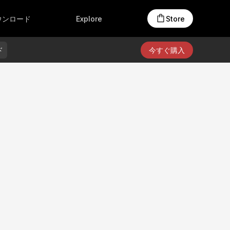
アクセサリー
オンラインストア
Creators Club
ウンロード
Explore
Store
製品材質
ド
今すぐ購入