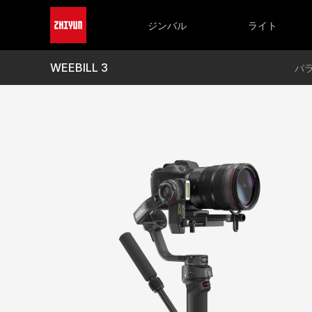
CRANEシリーズ
FIVERAY シリーズ
WEEBILLシリ
M
CRANE 4
FIVERAY M60 Ultra
WEEBILL 3
M
ジンバル
ライト
CRANE-M 3S
FIVERAY M40 SE
M
FIVERAY M20C/M20
M
FIVERAY V60
M
WEEBILL 3
パ
FIVERAY M40
M
FIVERAY F100
M