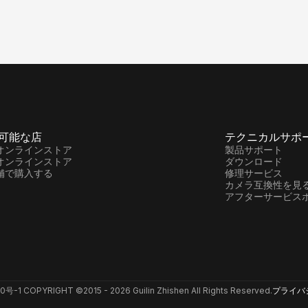
可能な店
テクニカルサポ
オンラインストア
製品サポート
オンラインストア
ダウンロード
舗で購入する
修理サービス
カメラ互換性を見
アフターサービス
6240号-1 COPYRIGHT ©
2015 -
2026
Guilin Zhishen All Rights Reserved.
プライバ