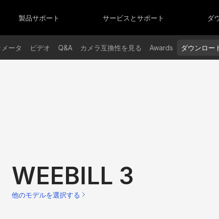
ーズ
OLUS シリーズ
SMOOTHシリーズ
S
OLUS X100 RGB
SMOOTH-Q5 Ultra
製品サポート
サービスとサポート
ダ
OLUS G300
SMOOTH 5S AI
OLUS B100 / B200 / B300 / B500
SMOOTH 5S
OLUS X60RGB/X60
SMOOTH-Q4
ラメータ
ビデオ
Q&A
カメラ互換性を見る
Awards
ダウンロー
OLUS G200
OLUS X100
WEEBILL 3
他のモデルを選択する