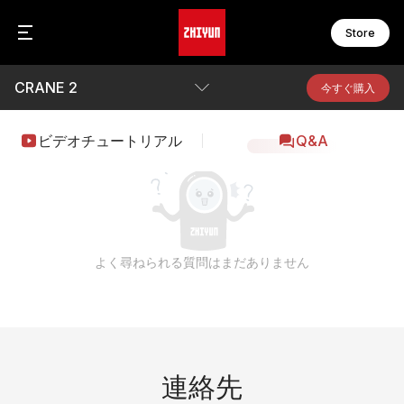
Store
CRANE 2
C
F
今すぐ購入
C
F
C
F
パラメータ
ビデオチュートリアル
Q&A
F
F
Awards
W
F
W
F
ダウンロード
S
M
よく尋ねられる質問はまだありません
S
M
S
M
S
M
S
B
M
M
ア
連絡先
M
オ