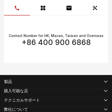
製
Contact Number for HK, Macao, Taiwan and Overseas
+86 400 900 6868
製品
CRANEシリーズ
WEEBILLシリーズ
購入可能な店
SMOOTHシリーズ
公式オンラインストア
FIVERAYシリーズ
認定オンラインストア
テクニカルサポート
MOLUSシリーズ
実店舗で購入する
製品サポート
ダウンロード
弊社について