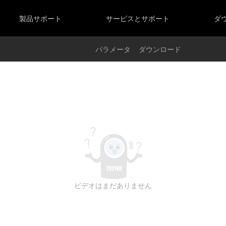
ーズ
OLUS シリーズ
SMOOTHシリーズ
S
OLUS X100 RGB
SMOOTH-Q5 Ultra
製品サポート
サービスとサポート
ダ
OLUS G300
SMOOTH 5S AI
OLUS B100 / B200 / B300 / B500
SMOOTH 5S
OLUS X60RGB/X60
SMOOTH-Q4
パラメータ
ダウンロード
OLUS G200
OLUS X100
ビデオはまだありません