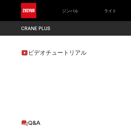
CRANEシリーズ
FIVERAY シリーズ
WEEBILLシリ
M
CRANE 4
FIVERAY M60 Ultra
WEEBILL 3
M
ジンバル
ライト
CRANE-M 3S
FIVERAY M40 SE
M
FIVERAY M20C/M20
M
FIVERAY V60
M
CRANE PLUS
FIVERAY M40
M
FIVERAY F100
M
ビデオチュートリアル
Q&A