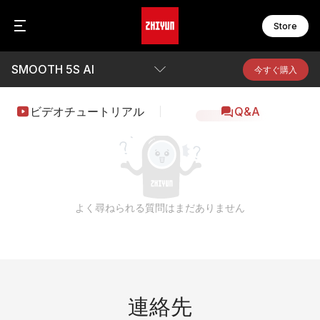
Store
SMOOTH 5S AI
C
F
今すぐ購入
C
F
C
F
概要
ビデオチュートリアル
Q&A
F
F
パラメータ
W
F
W
F
ダウンロード
S
M
よく尋ねられる質問はまだありません
S
M
S
M
S
M
S
B
M
M
ア
連絡先
M
オ