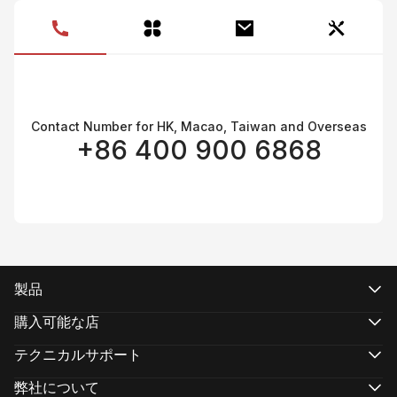
製
Contact Number for HK, Macao, Taiwan and Overseas
+86 400 900 6868
製品
CRANEシリーズ
WEEBILLシリーズ
購入可能な店
SMOOTHシリーズ
公式オンラインストア
FIVERAYシリーズ
認定オンラインストア
テクニカルサポート
MOLUSシリーズ
実店舗で購入する
製品サポート
ダウンロード
弊社について