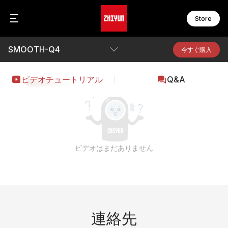
Store
SMOOTH-Q4
C
F
今すぐ購入
C
F
C
F
概要
ビデオチュートリアル
Q&A
F
F
パラメータ
W
F
W
F
Q&A
カメラ互換性を見る
S
M
ビデオはまだありません
S
M
ダウンロード
S
M
S
M
S
B
M
M
ア
連絡先
M
オ