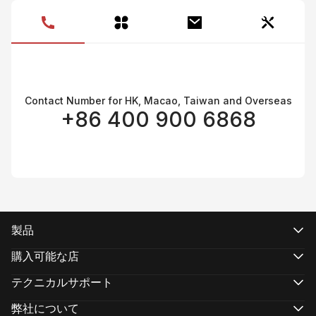
製
Contact Number for HK, Macao, Taiwan and Overseas
+86 400 900 6868
製品
CRANEシリーズ
WEEBILLシリーズ
購入可能な店
SMOOTHシリーズ
公式オンラインストア
FIVERAYシリーズ
認定オンラインストア
テクニカルサポート
MOLUSシリーズ
実店舗で購入する
製品サポート
ダウンロード
弊社について