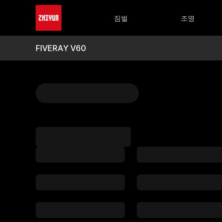
CRANE 시리즈
FIVERAY 시리즈
WEEBILL 시
M
CRANE 4
FIVERAY M60 Ultra
WEEBILL 
M
짐벌
조명
CRANE-M 3S
FIVERAY M40 SE
M
FIVERAY M20C/M20
M
FIVERAY V60
M
FIVERAY V60
FIVERAY M40
M
FIVERAY F100
M