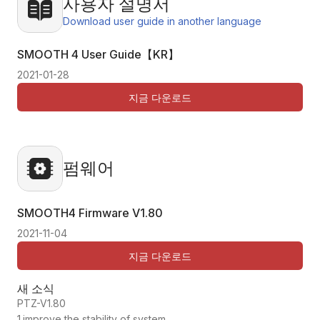
사용자 설명서
Download user guide in another language
SMOOTH 4 User Guide【KR】
2021-01-28
지금 다운로드
펌웨어
SMOOTH4 Firmware
V1.80
2021-11-04
지금 다운로드
새 소식
PTZ-V1.80
1.improve the stability of system