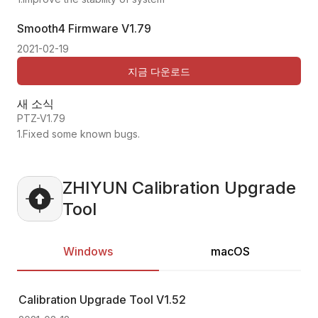
Smooth4 Firmware
V1.79
2021-02-19
지금 다운로드
새 소식
PTZ-V1.79
1.Fixed some known bugs.
ZHIYUN Calibration Upgrade
Tool
Windows
macOS
Calibration Upgrade Tool
V1.52
Ca