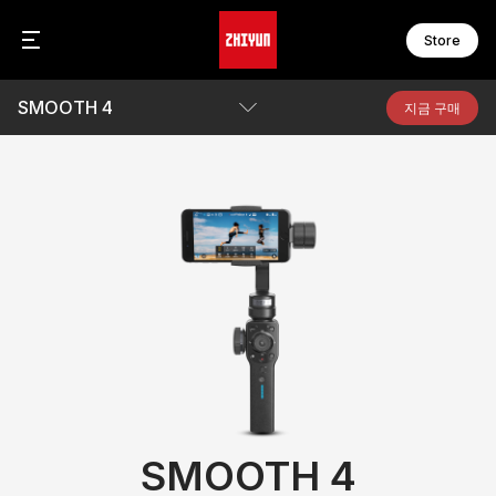
Store
SMOOTH 4
C
F
지금 구매
C
F
C
F
파라미터
F
F
비디오
W
F
W
F
Q&A
Awards
S
M
S
M
다운로드
S
M
S
M
S
B
M
M
액
SMOOTH 4
M
온