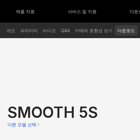
리즈
OLUS 시리즈
SMOOTH 시리즈
3S
OLUS X100 RGB
SMOOTH-Q5 Ultra
제품 지원
서비스 및 지원
다운
OLUS G300
SMOOTH 5S AI
OLUS B100 / B200 / B300 / B500
SMOOTH 5S
OLUS X60RGB/X60
SMOOTH-Q4
개요
파라미터
비디오
Q&A
카메라 호환성 보기
다운로드
OLUS G200
OLUS X100
SMOOTH 5S
다른 모델 선택