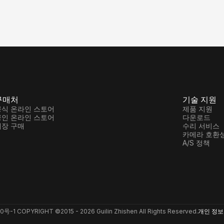
구매처
기술 지원
공식 온라인 스토어
제품 지원
공인 온라인 스토어
다운로드
매장 구매
수리 서비스
카메라 호환
A/S 정책
6240号-1 COPYRIGHT ©
2015 -
2026
Guilin Zhishen All Rights Reserved.
개인 정보