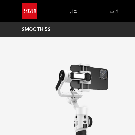
CRANE 시리즈
FIVERAY 시리즈
WEEBILL 시
M
CRANE 4
FIVERAY M60 Ultra
WEEBILL 
M
짐벌
조명
CRANE-M 3S
FIVERAY M40 SE
M
FIVERAY M20C/M20
M
FIVERAY V60
M
SMOOTH 5S
FIVERAY M40
M
FIVERAY F100
M