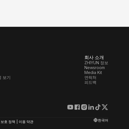
회사 소개
ZHIYUN 정보
Newsroom
Media Kit
성 보기
연락처
피드백
온라인 고객 서비스
+86 400 900 6868
제품 지원
한국어
수리 서비스
 보호 정책
|
이용 약관