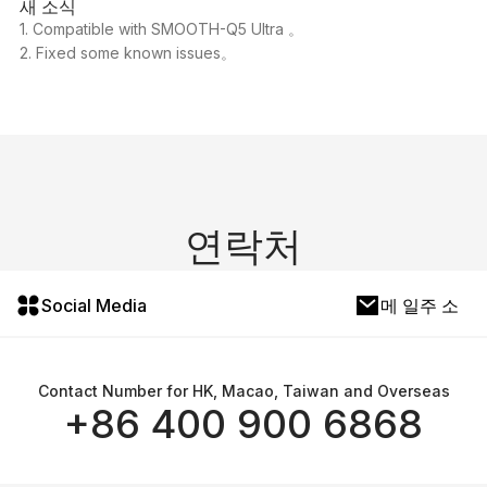
새 소식
1. Compatible with SMOOTH-Q5 Ultra 。
2. Fixed some known issues。
연락처
Social Media
메 일주 소
Contact Number for HK, Macao, Taiwan and Overseas
+86 400 900 6868