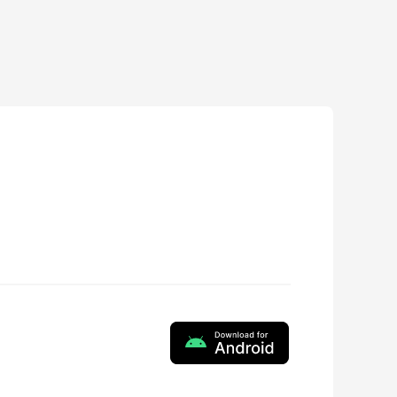
ZY Cami
1.5.5
2025-10-22