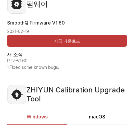
펌웨어
SmoothQ Firmware
V1.60
2021-02-19
지금 다운로드
새 소식
PTZ-V1.60
1.Fixed some known bugs.
ZHIYUN Calibration Upgrade
Tool
Windows
macOS