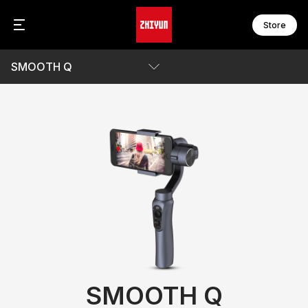
Store
SMOOTH Q
C
F
C
F
C
F
파라미터
F
F
다운로드
W
F
W
F
S
M
S
M
S
M
S
M
S
B
M
M
액
SMOOTH Q
M
온