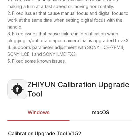
making a turn at a fast speed or moving horizontally.
2. Fixed issues that cause manual focus and digital focus to
work at the same time when setting digital focus with the
handle.
3. Fixed issues that cause failure in identification when
plugging in/out of a bmpcc camera that is upgraded to v7.3.
4. Supports parameter adjustment with SONY ILCE-7RM4,
SONY ILCE-1 and SONY ILME-FX3.
5. Fixed some known issues.
ZHIYUN Calibration Upgrade
Tool
Windows
macOS
Calibration Upgrade Tool
V1.52
Ca