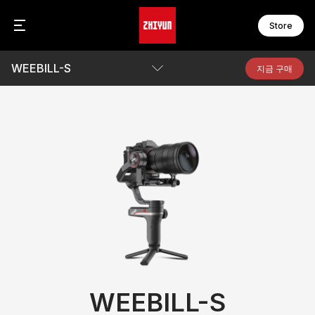
Store
WEEBILL-S
C
F
지금 구매
C
F
C
F
파라미터
F
F
비디오
W
F
W
F
Q&A
카메라 호환성 보기
S
M
S
M
Awards
S
M
S
다운로드
M
S
B
M
M
액
WEEBILL-S
M
온