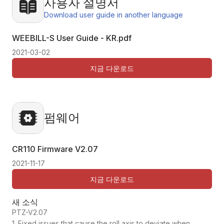
사용자 설명서
Download user guide in another language
WEEBILL-S User Guide - KR.pdf
2021-03-02
지금 다운로드
펌웨어
CR110 Firmware
V2.07
2021-11-17
지금 다운로드
새 소식
PTZ-V2.07
1. Fixed issues that cause the roll axis to deviate when