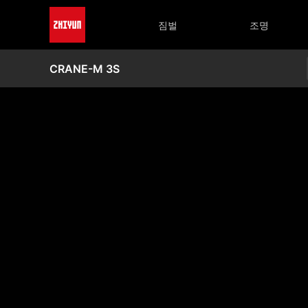
짐벌
조명
CRANE-M 3S