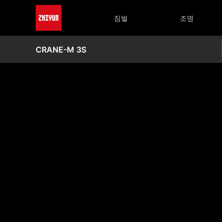
짐벌
조명
CRANE-M 3S