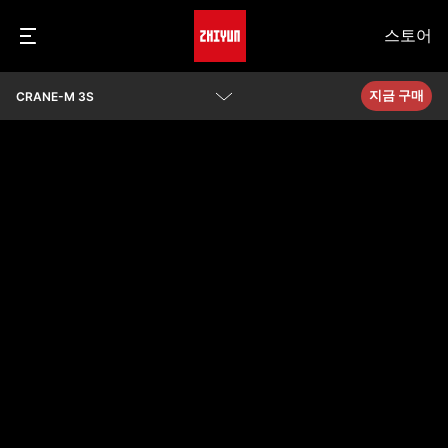
스토어
지금 구매
CRANE-M 3S
개요
파라미터
Q&A
카메라 호환성 보기
다운로드