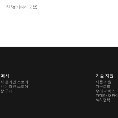
615g(배터리 포함)
구매처
기술 지원
식 온라인 스토어
제품 지원
인 온라인 스토어
다운로드
장 구매
수리 서비스
카메라 호환성
A/S 정책