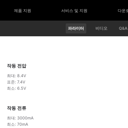
제품 지원
서비스 및 지원
다운
파라미터
비디오
Q&A
작동 전압
최대: 8.4V
표준: 7.4V
최소: 6.5V
작동 전류
최대: 3000mA
최소: 70mA