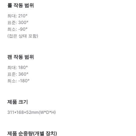
롤 작동 범위
최대: 210°
표준: 300°
최소: -90°
(접은 상태 포함)
팬 작동 범위
최대: 180°
표준: 360°
최소: -180°
제품 크기
311*168*52mm(W*D*H)
제품 순중량(개별 장치)