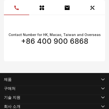
제
Contact Number for HK, Macao, Taiwan and Overseas
+86 400 900 6868
제품
CRANE 시리즈
WEEBILL 시리즈
구매처
SMOOTH 시리즈
공식 온라인 스토어
FIVERAY 시리즈
공인 온라인 스토어
기술 지원
MOLUS 시리즈
매장 구매
제품 지원
다운로드
회사 소개