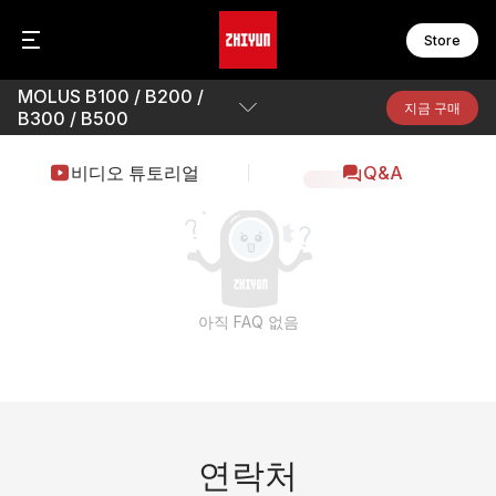
Store
MOLUS B100 / B200 /
C
F
지금 구매
B300 / B500
C
F
C
F
개요
비디오 튜토리얼
Q&A
F
F
파라미터
W
F
W
F
다운로드
S
M
아직 FAQ 없음
S
M
S
M
S
M
S
B
M
M
액
연락처
M
온