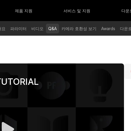
리즈
OLUS 시리즈
SMOOTH 시리즈
3S
OLUS X100 RGB
SMOOTH-Q5 Ultra
제품 지원
서비스 및 지원
다운
OLUS G300
SMOOTH 5S AI
OLUS B100 / B200 / B300 / B500
SMOOTH 5S
OLUS X60RGB/X60
SMOOTH-Q4
개요
파라미터
비디오
Q&A
카메라 호환성 보기
Awards
다운
OLUS G200
OLUS X100
TUTORIAL