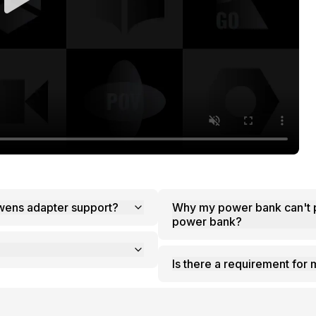
e maximum specifications can the Bowens adapter support?
Why my power bank can't 
power bank?
Is there a requirement for 