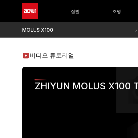
CRANE 시리즈
FIVERAY 시리즈
WEEBILL 시
M
CRANE 4
FIVERAY M60 Ultra
WEEBILL 
M
짐벌
조명
CRANE-M 3S
FIVERAY M40 SE
M
FIVERAY M20C/M20
M
FIVERAY V60
M
MOLUS X100
FIVERAY M40
M
FIVERAY F100
M
비디오 튜토리얼
ZHIYUN MOLUS X100 