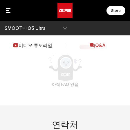
Store
SMOOTH-Q5 Ultra
C
F
C
F
C
F
개요
비디오 튜토리얼
Q&A
F
F
파라미터
W
F
W
F
다운로드
S
M
아직 FAQ 없음
S
M
S
M
S
M
S
B
M
M
액
연락처
M
온