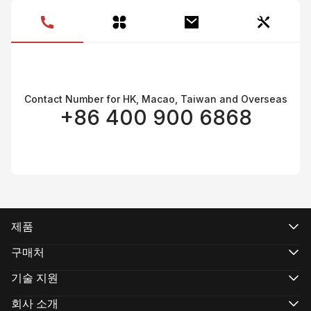
제
Contact Number for HK, Macao, Taiwan and Overseas
+86 400 900 6868
제품
CRANE 시리즈
WEEBILL 시리즈
구매처
SMOOTH 시리즈
공식 온라인 스토어
FIVERAY 시리즈
공인 온라인 스토어
기술 지원
MOLUS 시리즈
매장 구매
제품 지원
다운로드
회사 소개