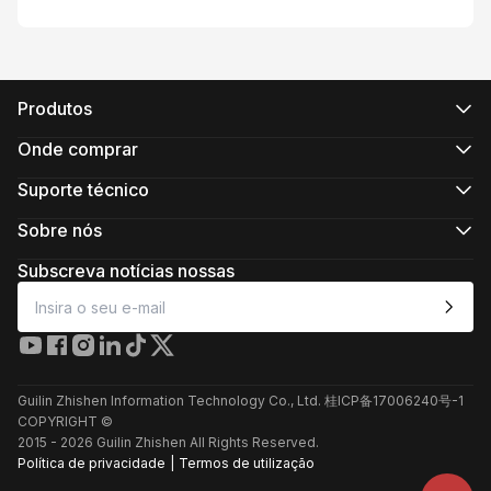
Produtos
Série CRANE
Série WEEBILL
Onde comprar
Série SMOOTH
Lojas online oficiais
Série FIVERAY
Lojas online autorizadas
Suporte técnico
Série MOLUS
Comprar em loja
Suporte de produto
Transferir
Sobre nós
Serviços de reparação
Sobre a ZHIYUN
Ver compatibilidade da câmara
Newsroom
Subscreva notícias nossas
Políticas pós-venda
Media Kit
Contacte-nos
Comentários
Serviço de apoio ao cliente online
+86 400 900 6868
Guilin Zhishen Information Technology Co., Ltd. 桂ICP备17006240号-1
Suporte de produto
COPYRIGHT ©
Serviços de reparação
2015 -
2026
Guilin Zhishen All Rights Reserved.
Política de privacidade
|
Termos de utilização