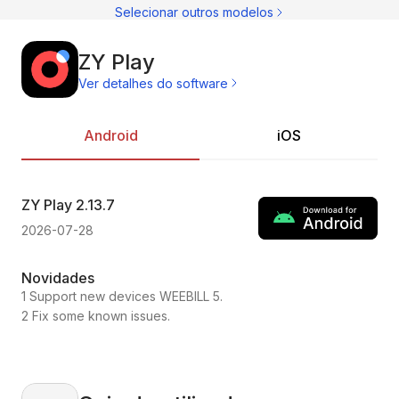
Ma
Selecionar outros modelos
ZY Play
Ver detalhes do software
Android
iOS
ZY Play
2.13.7
ZY
2026-07-28
202
Novidades
No
1 Support new devices WEEBILL 5.
1.C
2 Fix some known issues.
2.F