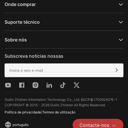
Série WEEBILL
Onde comprar
Série SMOOTH
Série FIVERAY
Lojas online oficiais
Série MOLUS
Lojas online autorizadas
Suporte técnico
Comprar em loja
Suporte de produto
Transferir
Sobre nós
Serviços de reparação
Ver compatibilidade da câmara
Sobre a ZHIYUN
Políticas pós-venda
Newsroom
Subscreva notícias nossas
Media Kit
Contacte-nos
Comentários
Guilin Zhishen Information Technology Co., Ltd. 桂ICP备17006240号-1
COPYRIGHT © 2015 - 2026 Guilin Zhishen All Rights Reserved.
Política de privacidade
|
Termos de utilização
Contacte-nos
português