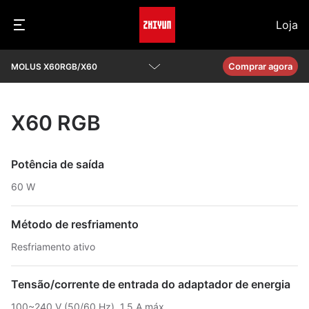
Loja
Comprar agora
MOLUS X60RGB/X60
Descrição geral
X60 RGB
Parâmetros
Perguntas frequentes
Potência de saída
60 W
Transferir
Método de resfriamento
Resfriamento ativo
Tensão/corrente de entrada do adaptador de energia
100~240 V (50/60 Hz), 1,5 A máx.