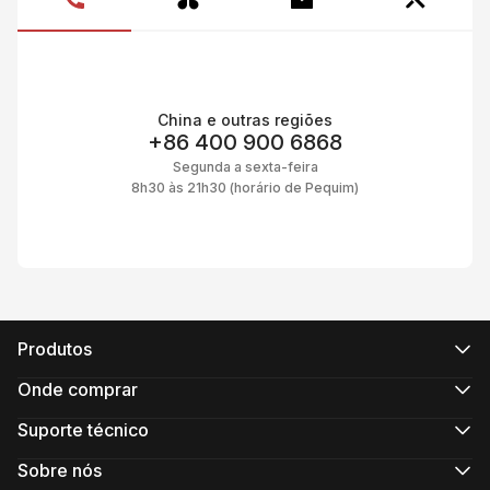
China e outras regiões
+86 400 900 6868
Segunda a sexta-feira
8h30 às 21h30 (horário de Pequim)
Produtos
Série CRANE
Série WEEBILL
Onde comprar
Série SMOOTH
Lojas online oficiais
Série FIVERAY
Lojas online autorizadas
Suporte técnico
Série MOLUS
Comprar em loja
Suporte de produto
Transferir
Sobre nós
Serviços de reparação