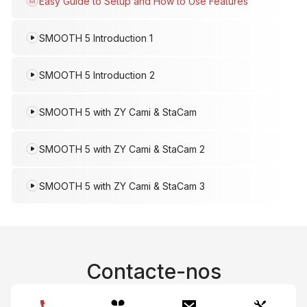
Easy Guide to Setup and How to Use Features
Ma
SMOOTH 5 Introduction 1
SMOOTH 5 Introduction 2
SMOOTH 5 with ZY Cami & StaCam
SMOOTH 5 with ZY Cami & StaCam 2
SMOOTH 5 with ZY Cami & StaCam 3
Contacte-nos