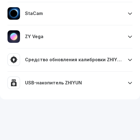
StaCam
Просмотреть сведения о ПО
→
ZY Vega
Просмотреть сведения о ПО
→
Средство обновления калибровки ZHIYUN
Windows
macOS
USB-накопитель ZHIYUN
Windows
macOS