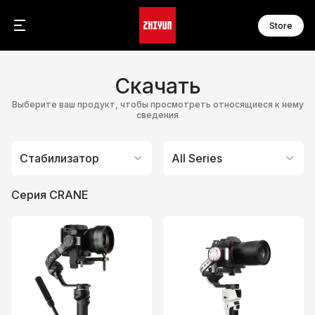
Store
С
Се
Скачать
C
F
C
F
Выберите ваш продукт, чтобы просмотреть относящиеся к нему
F
сведения
F
Се
F
W
F
Стабилизатор
All Series
С
Серия CRANE
С
S
M
S
M
S
M
S
M
M
M
А
О