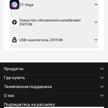
ZY Vega
Средство обновления калибровки
ZHIYUN
USB-накопитель ZHIYUN
Продукты
Серия CRANE
Серия WEEBILL
Где купить
Серия SMOOTH
Официальные интернет-магазины
Серия FIVERAY
Авторизованные интернет-магазины
Техническая поддержка
Серия MOLUS
Купить в магазинеs
Поддержка продукта
Скачать
О нас
Услуги по ремонту
О компании ZHIYUN
Проверить совместимость камеры
Newsroom
Подпишитесь на рассылку
Послепродажное обслуживание