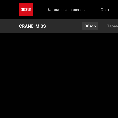
Карданные подвесы
Свет
CRANE-M 3S
Обзор
Пара