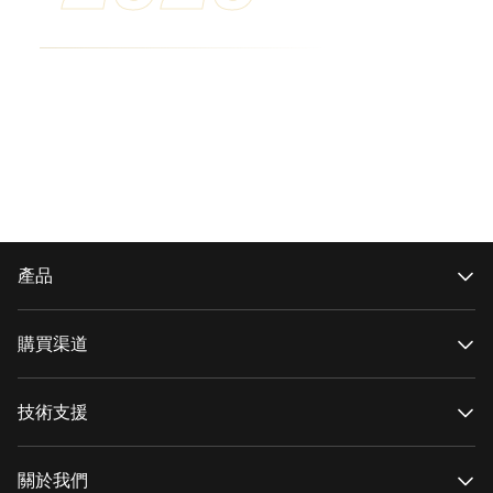
產品
CRANE 系列
WEEBILL系列
購買渠道
SMOOTH 系列
FIVERAY 系列
官方網上商店
MOLUS 系列
授權網上商店
技術支援
搜尋經銷商
產品支援
下載
關於我們
維修服務