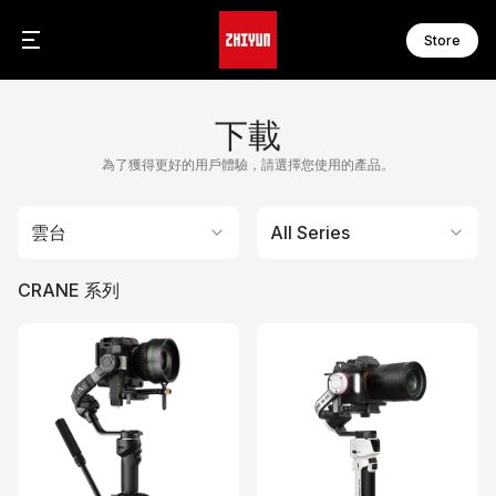
Store
C
F
下載
C
F
C
F
為了獲得更好的用戶體驗，請選擇您使用的產品。
F
F
W
F
雲台
All Series
W
F
CRANE 系列
S
M
S
M
S
M
S
M
S
M
M
M
配
網