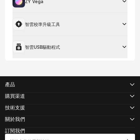
ZY Vega
智雲校準升級工具
智雲USB驅動程式
產品
CRANE 系列
WEEBILL系列
購買渠道
SMOOTH 系列
官方網上商店
FIVERAY 系列
授權網上商店
技術支援
MOLUS 系列
搜尋經銷商
產品支援
下載
關於我們
維修服務
關於智雲
查看相機兼容性
新聞中心
訂閱我們
售後政策
媒體資源